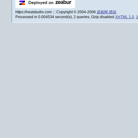
https://neatstudio.com ::: Copyright © 2004-2006
易栈网-膘叔
Processed in 0.004534 second(s), 2 queries, Gzip disabled
XHTML 1.0
.