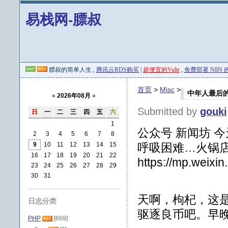
易栈网-膘叔
膘叔的简单人生 ,
腾讯云RDS购买
|
超便宜的Vultr
,
免费部署 N8N 的 
首页
>
Misc
>
中年人最后
«
2026年08月
»
Submitted by
gouki
日
一
二
三
四
五
六
1
公众号 新闻坊 
2
3
4
5
6
7
8
9
10
11
12
13
14
15
呼吸困难…火锅
16
17
18
19
20
21
22
https://mp.weix
23
24
25
26
27
28
29
30
31
天啊，枸杞，这
日志分类
驱逐良币吧。早
PHP
[669]