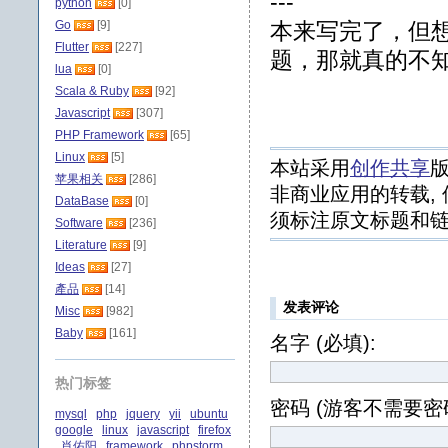
---
python
[0]
Go
[9]
本来写完了，但
Flutter
[227]
题，那就真的不
lua
[0]
Scala & Ruby
[92]
Javascript
[307]
PHP Framework
[65]
Linux
[5]
本站采用
创作共享
版
苹果相关
[286]
非商业应用的转载, 
DataBase
[0]
须标注原文标题和链
Software
[236]
Literature
[9]
Ideas
[27]
產品
[14]
发表评论
Misc
[982]
Baby
[161]
名字 (必填):
热门标签
密码 (游客不需要密码
mysql
php
jquery
yii
ubuntu
google
linux
javascript
firefox
肖佑阳
framework
phpstorm