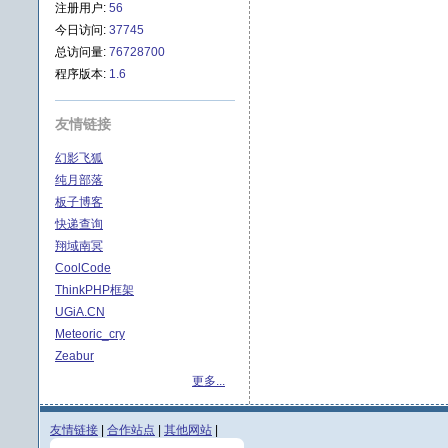
注册用户:
56
今日访问:
37745
总访问量:
76728700
程序版本:
1.6
友情链接
幻影飞狐
纯月部落
板子博客
快递查询
翔域南冥
CoolCode
ThinkPHP框架
UGiA.CN
Meteoric_cry
Zeabur
更多...
友情链接
|
合作站点
|
其他网站
|