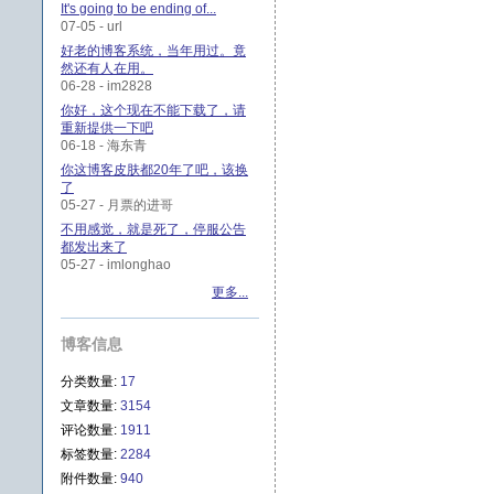
It's going to be ending of...
07-05 - url
好老的博客系统，当年用过。竟
然还有人在用。
06-28 - im2828
你好，这个现在不能下载了，请
重新提供一下吧
06-18 - 海东青
你这博客皮肤都20年了吧，该换
了
05-27 - 月票的进哥
不用感觉，就是死了，停服公告
都发出来了
05-27 - imlonghao
更多...
博客信息
分类数量:
17
文章数量:
3154
评论数量:
1911
标签数量:
2284
附件数量:
940