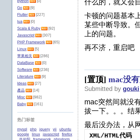
什么的，就又会
python
[0]
Go
[9]
卡顿的问题基本上
Flutter
[227]
lua
[0]
某些中断导致。但一
Scala & Ruby
[92]
上的问题。
Javascript
[307]
PHP Framework
[65]
再不济，重启吧
Linux
[5]
苹果相关
[286]
DataBase
[0]
Software
[236]
Literature
[9]
[置顶]
mac没
Ideas
[27]
Submitted by
gouki
產品
[14]
Misc
[982]
mac突然间就没
Baby
[161]
拔一下。。。结果
热门标签
最后没办法，从
mysql
php
jquery
yii
ubuntu
google
linux
javascript
firefox
XML/HTML代码
肖佑阳
framework
phpstorm