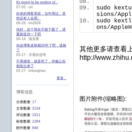
It's going to be ending of...
sudo kextu
07-05 - url
sions/Appl
好老的博客系统，当年用过。竟
然还有人在用。
sudo kextl
06-28 - im2828
ons/Apple
你好，这个现在不能下载了，请
重新提供一下吧
06-18 - 海东青
你这博客皮肤都20年了吧，该换
其他更多请查看
了
05-27 - 月票的进哥
http://www.zhihu
不用感觉，就是死了，停服公告
都发出来了
05-27 - imlonghao
更多...
博客信息
图片附件(缩略图):
分类数量:
17
文章数量:
3154
评论数量:
1911
标签数量:
2284
附件数量:
940