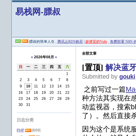
易栈网-膘叔
膘叔的简单人生 ,
腾讯云RDS购买
|
超便宜的Vultr
,
免费部署 N8N 的 
全部文章
«
2026年08月
»
[置顶]
解决蓝
日
一
二
三
四
五
六
1
Submitted by
gouki
2
3
4
5
6
7
8
9
10
11
12
13
14
15
之前写过一篇
M
16
17
18
19
20
21
22
种方法其实现在
23
24
25
26
27
28
29
30
31
动监视器，搜索bl
了）。然后直接
日志分类
因为这个是系统
PHP
[669]