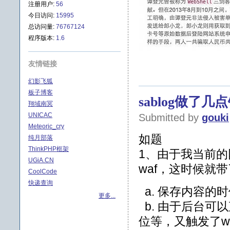
注册用户:
56
今日访问:
15995
总访问量:
76767124
程序版本:
1.6
友情链接
幻影飞狐
板子博客
sablog做了
翔域南冥
UNICAC
Submitted by
gouki
Meteoric_cry
如题
纯月部落
ThinkPHP框架
1、由于我当前的
UGiA.CN
waf，这时候就
CoolCode
快递查询
a. 保存内容的
更多...
b. 由于后台可以
位等，又触发了w