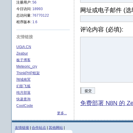
注册用户:
56
今日访问:
18993
网址或电子邮件 (选填
总访问量:
76770122
程序版本:
1.6
评论内容 (必填):
友情链接
UGiA.CN
Zeabur
板子博客
Meteoric_cry
ThinkPHP框架
翔域南冥
幻影飞狐
提交
纯月部落
快递查询
免费部署 N8N 的 Ze
CoolCode
更多...
友情链接
|
合作站点
|
其他网站
|