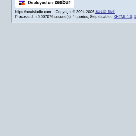
https://neatstudio.com ::: Copyright © 2004-2006
易栈网-膘叔
Processed in 0.007076 second(s), 4 queries, Gzip disabled
XHTML 1.0
.