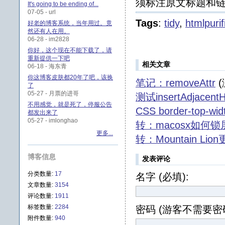
须标注原文标题和链
It's going to be ending of...
07-05 - url
Tags
:
tidy
,
htmlpurif
好老的博客系统，当年用过。竟
然还有人在用。
06-28 - im2828
你好，这个现在不能下载了，请
重新提供一下吧
相关文章
06-18 - 海东青
你这博客皮肤都20年了吧，该换
笔记：removeAttr
(
了
05-27 - 月票的进哥
测试insertAdjacent
不用感觉，就是死了，停服公告
CSS border-top-wi
都发出来了
05-27 - imlonghao
转：macosx如何锁
更多...
转：Mountain 
博客信息
发表评论
分类数量:
17
名字 (必填):
文章数量:
3154
评论数量:
1911
标签数量:
2284
密码 (游客不需要密码
附件数量:
940