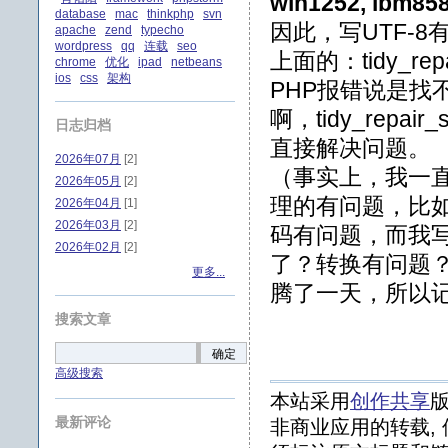
win1252, ibm858, 
database
mac
thinkphp
svn
因此，写UTF-
apache
zend
typecho
wordpress
qq
连载
seo
上面的：tidy_repai
chrome
优化
ipad
netbeans
ios
css
架构
PHP报错说是找
啊，tidy_repair_str
日志归档
直接解决问题。
2026年07月
[2]
（事实上，我一直
2026年05月
[2]
理的有问题，比
2026年04月
[1]
2026年03月
[2]
码有问题，而我写的i
2026年02月
[2]
了？转换有问题
更多...
腾了一天，所以
搜索文章
确定
高级搜索
本站采用
创作共享
版
最新评论
非商业应用的转载, 