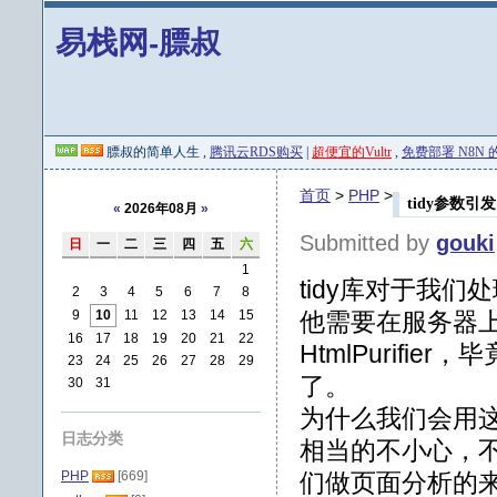
易栈网-膘叔
膘叔的简单人生 ,
腾讯云RDS购买
|
超便宜的Vultr
,
免费部署 N8N 的 
首页
>
PHP
>
tidy参数引
«
2026年08月
»
Submitted by
gouki
日
一
二
三
四
五
六
1
tidy库对于我
2
3
4
5
6
7
8
9
10
11
12
13
14
15
他需要在服务器
16
17
18
19
20
21
22
HtmlPurif
23
24
25
26
27
28
29
了。
30
31
为什么我们会用
日志分类
相当的不小心，
PHP
[669]
们做页面分析的