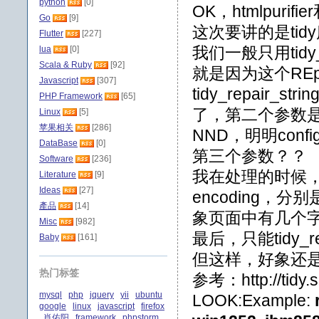
python
[0]
OK，htmlpur
Go
[9]
这次要讲的是tid
Flutter
[227]
我们一般只用tidy_re
lua
[0]
Scala & Ruby
[92]
就是因为这个RE
Javascript
[307]
tidy_repair
PHP Framework
[65]
了，第二个参数是co
Linux
[5]
苹果相关
[286]
NND，明明con
DataBase
[0]
第三个参数？？
Software
[236]
我在处理的时候，在co
Literature
[9]
Ideas
[27]
encoding
產品
[14]
象页面中有几个字
Misc
[982]
最后，只能tidy_repai
Baby
[161]
但这样，好象还是有
热门标签
参考：http://tidy.s
mysql
php
jquery
yii
ubuntu
LOOK:Example:
google
linux
javascript
firefox
肖佑阳
framework
phpstorm