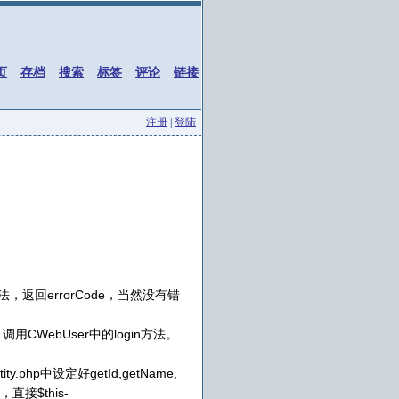
页
存档
搜索
标签
评论
链接
注册
|
登陆
的方法，返回errorCode，当然没有错
用CWebUser中的login方法。
ty.php中设定好getId,getName,
接$this-