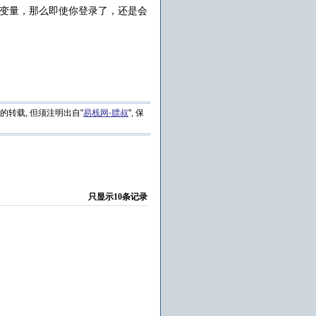
没有id,name的变量，那么即使你登录了，还是会
的转载, 但须注明出自"
易栈网-膘叔
", 保
只显示10条记录