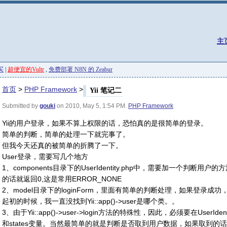
主
买
|
超便宜的Vultr
,
免费部署 N8N 的 Zeabur
首页
>
PHP Framework
>
Yii 笔记二
Submitted by
gouki
on 2010, May 5, 1:54 PM.
PHP Framework
Yii的用户登录，如果不算上权限的话，恐怕真的是很简单的登录。
简单的判断，简单的处理一下就完事了。
但我今天还真的被简单的折腾了一下。
User登录，需要写几个地方
1、components目录下的UserIdentity.php中，需要加一个判断用户
的话就返回0,这是常用ERROR_NONE
2、model目录下的loginForm，里面有简单的判断处理，如果登录成功，调
起初的时候，我一直没找到Yii::app()->user是哪个类。。
3、由于Yii::app()->user->login方法的特殊性，因此，必须要在UserIdenti
和states变量。当然最简单的就是判断是否取到用户数据，如果取到的话，直