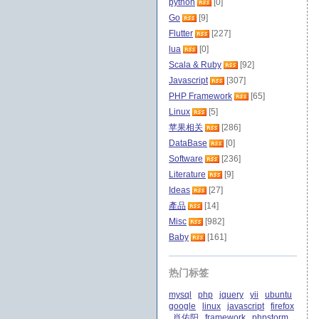
python
[0]
Go
[9]
Flutter
[227]
lua
[0]
Scala & Ruby
[92]
Javascript
[307]
PHP Framework
[65]
Linux
[5]
苹果相关
[286]
DataBase
[0]
Software
[236]
Literature
[9]
Ideas
[27]
產品
[14]
Misc
[982]
Baby
[161]
热门标签
mysql
php
jquery
yii
ubuntu
google
linux
javascript
firefox
肖佑阳
framework
phpstorm