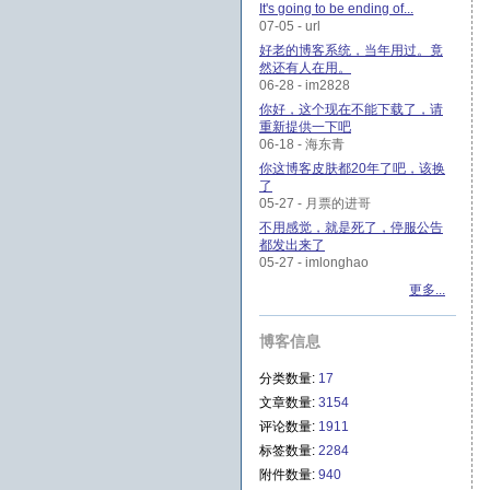
It's going to be ending of...
07-05 - url
好老的博客系统，当年用过。竟
然还有人在用。
06-28 - im2828
你好，这个现在不能下载了，请
重新提供一下吧
06-18 - 海东青
你这博客皮肤都20年了吧，该换
了
05-27 - 月票的进哥
不用感觉，就是死了，停服公告
都发出来了
05-27 - imlonghao
更多...
博客信息
分类数量:
17
文章数量:
3154
评论数量:
1911
标签数量:
2284
附件数量:
940