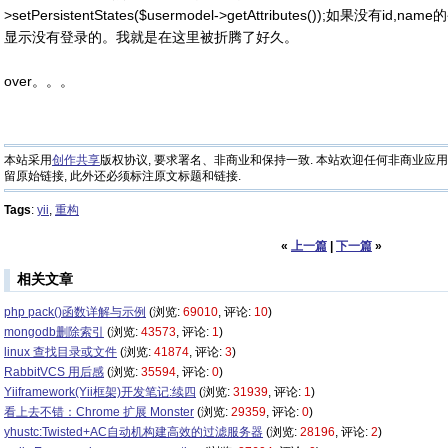
>setPersistentStates($usermodel->getAttributes());如果
显示没有登录的。我就是在这里被折腾了好久。
over。。。
本站采用
创作共享
版权协议, 要求署名、非商业和保持一致. 本站欢迎任何非商业应用
留原始链接, 此外还必须标注原文标题和链接.
Tags
:
yii
,
重构
«
上一篇
|
下一篇
»
相关文章
php pack()函数详解与示例
(浏览:
69010
, 评论:
10
)
mongodb删除索引
(浏览:
43573
, 评论:
1
)
linux 查找目录或文件
(浏览:
41874
, 评论:
3
)
RabbitVCS 用后感
(浏览:
35594
, 评论:
0
)
Yiiframework(Yii框架)开发笔记:续四
(浏览:
31939
, 评论:
1
)
看上去不错：Chrome 扩展 Monster
(浏览:
29359
, 评论:
0
)
yhustc:Twisted+AC自动机构建高效的过滤服务器
(浏览:
28196
, 评论:
2
)