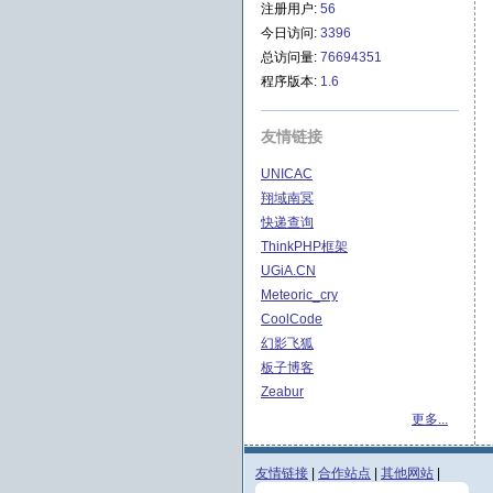
注册用户:
56
今日访问:
3396
总访问量:
76694351
程序版本:
1.6
友情链接
UNICAC
翔域南冥
快递查询
ThinkPHP框架
UGiA.CN
Meteoric_cry
CoolCode
幻影飞狐
板子博客
Zeabur
更多...
友情链接
|
合作站点
|
其他网站
|