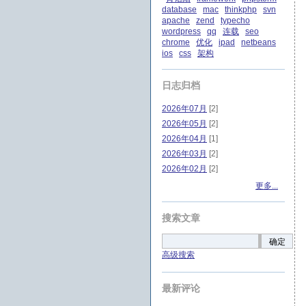
database
mac
thinkphp
svn
apache
zend
typecho
wordpress
qq
连载
seo
chrome
优化
ipad
netbeans
ios
css
架构
日志归档
2026年07月
[2]
2026年05月
[2]
2026年04月
[1]
2026年03月
[2]
2026年02月
[2]
更多...
搜索文章
确定
高级搜索
最新评论