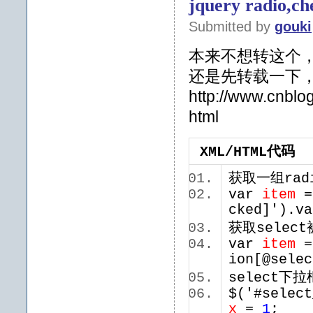
jquery radio,c
Submitted by
gouki
本来不想转这个
还是先转载一下
http://www.cnblo
html
XML/HTML代码
获取一组ra
var
item
=
cked]').
获取sele
var
item
=
ion[@sele
select
$('#select
x
=
1
;