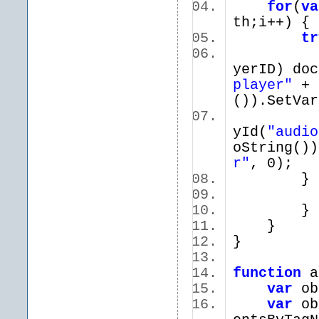
for
(
va
th;i++)
tr
yerID) doc
player"
+ 
()).SetVar
yId(
"audio
oString())
r"
, 0);
}
}
}
function
a
var
ob
var
ob