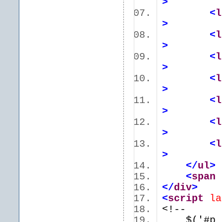
>
<
l
>
<
l
>
<
l
>
<
l
>
<
l
>
<
l
>
<
l
>
</
ul
>
<
span
</
div
>
<
script
la
<!--
$('#p_le