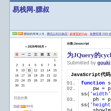
易栈网-膘叔
膘叔的简单人生 ,
腾讯云RDS购买
|
超便宜的Vultr
,
免费部署 N8N 的 
分类:Javascript
«
2026年08月
»
为JQuery的c
日
一
二
三
四
五
六
1
Submitted by
gouki
2
3
4
5
6
7
8
9
10
11
12
13
14
15
JavaScript代码
16
17
18
19
20
21
22
23
24
25
26
27
28
29
function
s
30
31
pw = par
ss(
'width'
日志分类
ph = par
ss(
'height
PHP
[669]
showIm