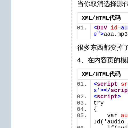
当你取消选择源
XML/HTML代码
<
DIV
id
=
au
e"
>
aaa.mp3
很多东西都变掉
4、在内容页的模
XML/HTML代码
<
script
sr
s'
>
</
scrip
<
script
>
try
{
var
au
Id('audi