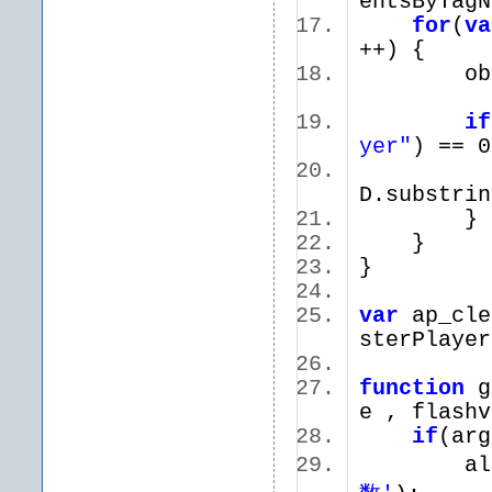
entsByTagN
for
(
va
++) {
objectI
if
yer"
) ==
ap_ins
D.substri
}
}
var
ap_cle
sterPlay
function
ge
e , flas
if
(ar
aler