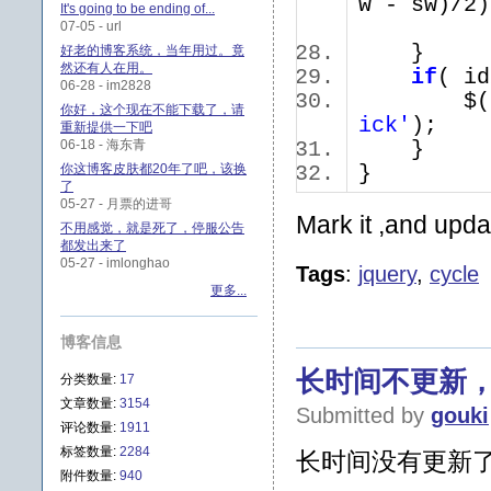
w - sw)/2)
It's going to be ending of...
07-05 - url
}
好老的博客系统，当年用过。竟
然还有人在用。
if
( i
06-28 - im2828
$(
你好，这个现在不能下载了，请
ick'
);
重新提供一下吧
06-18 - 海东青
}
你这博客皮肤都20年了吧，该换
}
了
05-27 - 月票的进哥
Mark it ,and updat
不用感觉，就是死了，停服公告
都发出来了
05-27 - imlonghao
Tags
:
jquery
,
cycle
更多...
博客信息
长时间不更新，
分类数量:
17
文章数量:
3154
Submitted by
gouki
评论数量:
1911
标签数量:
2284
长时间没有更新
附件数量:
940