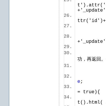
$(this
t').attr('
+'_upda
.attr
ttr('id'
.val(
$('#'+
+'_updat
.blu
//这
功，再返回
//.
e
;
if
= true)
$(t
t().html(