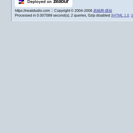
https://neatstudio.com ::: Copyright © 2004-2006
易栈网-膘叔
Processed in 0.007089 second(s), 2 queries, Gzip disabled
XHTML 1.0
.