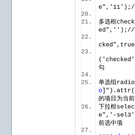
e",'11'
多选框checkb
ed",'')
$("#c
cked",tr
if($(
('checke
勾
单选组radi
o
]").attr
的项目为当
下拉框selec
e",'-sel3
前选中项
$