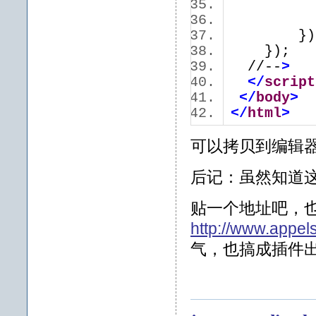
}
})
});
//--
>
</
script
</
body
>
</
html
>
可以拷贝到编辑
后记：虽然知道
贴一个地址吧，也是
http://www.appelsi
气，也搞成插件