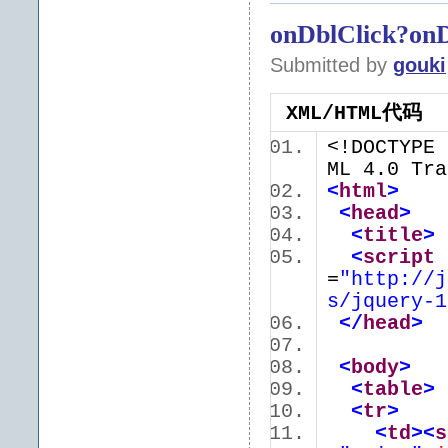
onDblClick?onD
Submitted by
gouki
XML/HTML代码
<!DOCTYPE 
ML 4.0 Tra
<
html
>
<
head
>
<
title
>
<
script
=
"http://j
s/jquery-1
</
head
>
<
body
>
<
table
>
<
tr
>
<
td
>
<
s