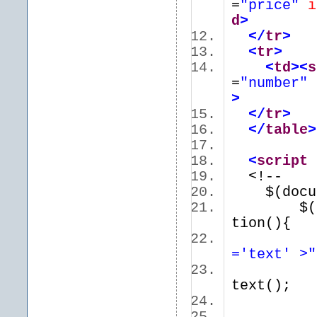
=
"price"
i
d
>
</
tr
>
<
tr
>
<
td
>
<
s
=
"number"
>
</
tr
>
</
table
>
<
script
<!--
$(docume
$('.for
tion(){
v
='text' >"
v
text();
$(thi