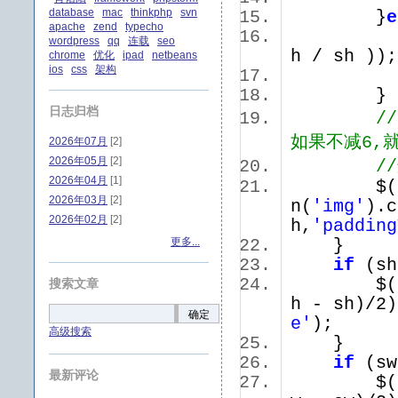
database
mac
thinkphp
svn
}
e
apache
zend
typecho
sw = M
wordpress
qq
连载
seo
h / sh 
chrome
优化
ipad
netbeans
ios
css
架构
sh =
日志归档
/
如果不减6,
2026年07月
[2]
2026年05月
[2]
/
2026年04月
[1]
$(
2026年03月
[2]
n(
'img'
).c
2026年02月
[2]
h,
'padding
更多...
}
if
(s
$(
搜索文章
h - sh)/2)
确定
e'
);
高级搜索
}
if
(s
最新评论
$(