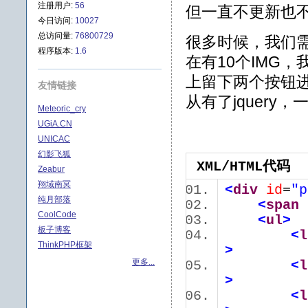
注册用户:
56
但一直不更新也不太
今日访问:
10027
总访问量:
76800729
很多时候，我们
程序版本:
1.6
在有10个IMG
上留下两个按钮
友情链接
从有了jquery
Meteoric_cry
UGiA.CN
UNICAC
幻影飞狐
XML/HTML代码
Zeabur
翔域南冥
<
div
id
=
"p
纯月部落
<
span
CoolCode
<
ul
>
板子博客
<
l
ThinkPHP框架
>
更多...
<
l
>
<
l