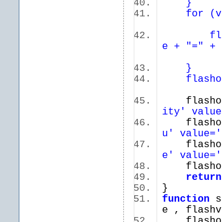
}
for (var
flash_v
e + "=" + 
}
flashobj
flashob
ity' value
flashob
u' value='
flashob
e' value='
flashob
return
}
function
se
e , flas
flashobj