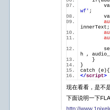
if(audi
va
wf'
;
va
au
innerTe
au
au
set_aud
h , audi
}
}
catch (
</
script
>
现在看看，是不
下面说明一下FL
http://www.1pixel