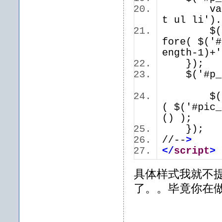
va
t ul li'
$('#pic
fore( $('#
ength-1)+
});
$('#p_ri
$('#pic
( $('#pic_
() );
});
//--
>
</
script
>
具体样式我就不
了。。毕竟你在做