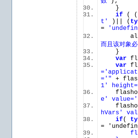
数'
);
}
if
( (
t'
)|| (
ty
=
'undefin
aler
而且该对象必须
}
var
fl
var
fl
='applicat
='"
+ flas
1' height=
flashob
e' value='
flashob
hVars' val
if
(
ty
= 'undefin
flashva