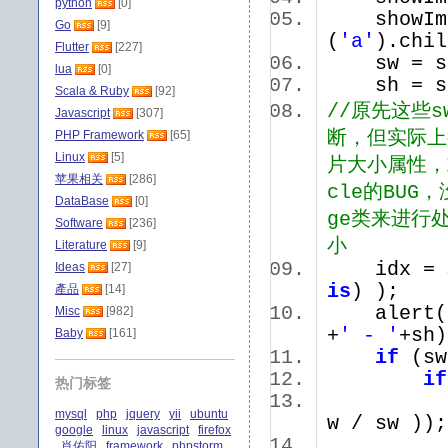
python
[0]
showImag
Go
[9]
(
'a'
).chil
Flutter
[227]
sw = sh
lua
[0]
sh = sh
Scala & Ruby
[92]
//原先这些sw
Javascript
[307]
PHP Framework
[65]
断，但实际上
Linux
[5]
片大小属性，
苹果相关
[286]
cle的BUG
DataBase
[0]
ge类来进行
Software
[236]
小
Literature
[9]
idx = 
Ideas
[27]
is
) );
產品
[14]
alert(sh
Misc
[982]
+
' - '
+s
Baby
[161]
if
(sw
if
热门标签
sh = M
mysql
php
jquery
yii
ubuntu
w / sw 
google
linux
javascript
firefox
sw =
肖佑阳
framework
phpstorm