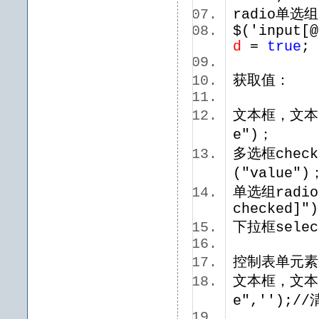
radio单
$('input[@
d
=
true
获取值：
文本框，文本区域
e")；
多选框checkb
("value
单选组radio
checked]"
下拉框selec
控制表单元
文本框，文本区域
e",'');
$("#t