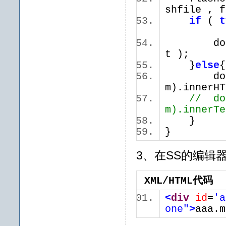
shfile ,
if
(
t
documen
t );
}
else
documen
m).innerH
// do
m).innerT
}
}
3、在SS的编辑
XML/HTML代码
<
div
id
=
'a
one"
>
aaa.m